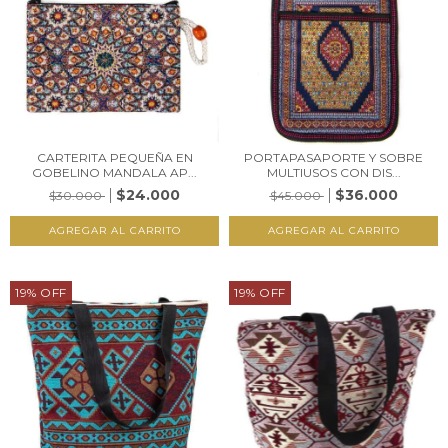
CARTERITA PEQUEÑA EN
PORTAPASAPORTE Y SOBRE
GOBELINO MANDALA AP...
MULTIUSOS CON DIS...
$24.000
$36.000
$30.000
$45.000
19
%
OFF
19
%
OFF