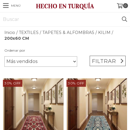
MENÚ
0
Inicio
/
TEXTILES
/
TAPETES & ALFOMBRAS
/
KILIM
/
200x60 CM
Ordenar por
FILTRAR
30
%
OFF
30
%
OFF