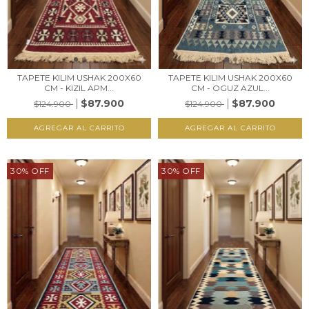
TAPETE KILIM USHAK 200X60
TAPETE KILIM USHAK 200X60
CM - KIZIL APM...
CM - OGUZ AZUL...
$87.900
$87.900
$124.900
$124.900
30
%
OFF
30
%
OFF