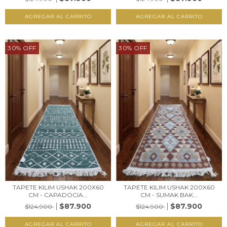
30
%
OFF
30
%
OFF
TAPETE KILIM USHAK 200X60
TAPETE KILIM USHAK 200X60
CM - CAPADOCIA...
CM - SUMAK BAK...
$87.900
$87.900
$124.900
$124.900