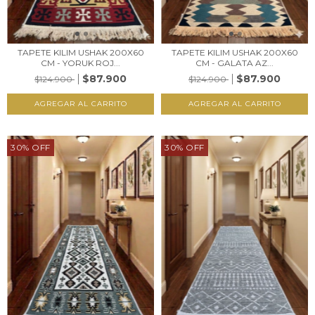
TAPETE KILIM USHAK 200X60
TAPETE KILIM USHAK 200X60
CM - YORUK ROJ...
CM - GALATA AZ...
$87.900
$87.900
$124.900
$124.900
30
%
OFF
30
%
OFF