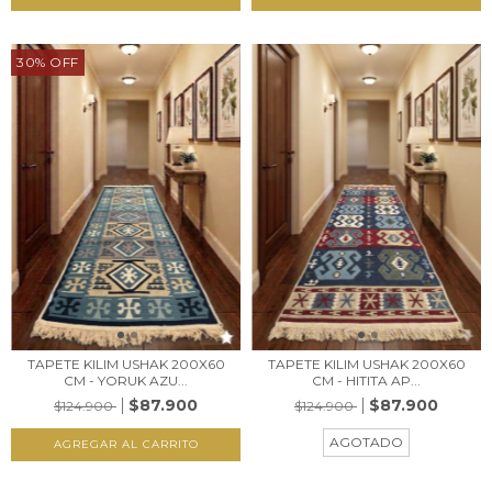
30
%
OFF
TAPETE KILIM USHAK 200X60
TAPETE KILIM USHAK 200X60
CM - YORUK AZU...
CM - HITITA AP...
$87.900
$87.900
$124.900
$124.900
AGOTADO