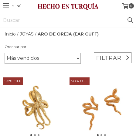
MENÚ
0
Inicio
/
JOYAS
/
ARO DE OREJA (EAR CUFF)
Ordenar por
FILTRAR
50
%
OFF
50
%
OFF