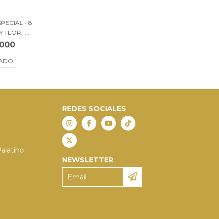
PECIAL - 8
 FLOR -...
.000
ADO
REDES SOCIALES
Palatino
NEWSLETTER