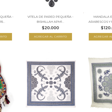
EQUEÑA -
VITELA DE PARED PEQUEÑA -
MANDALA E
5...
BISMILLAH APM1...
ARABESCOS Y 
$20.000
$120