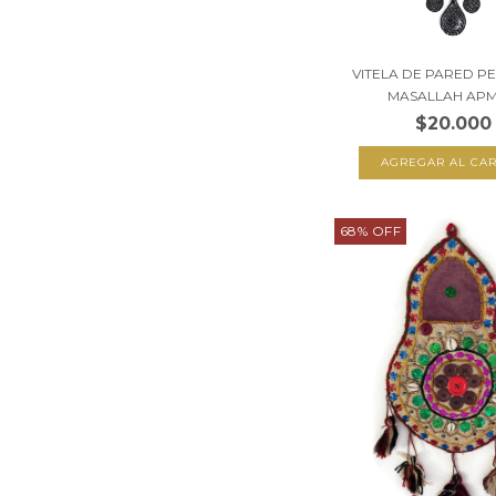
VITELA DE PARED P
MASALLAH APM1
$20.000
68
%
OFF