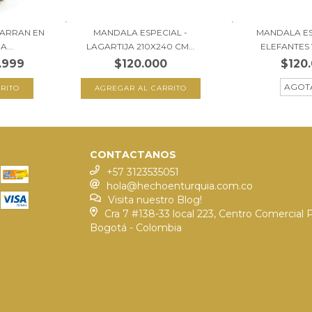
ARRAN EN
MANDALA ESPECIAL -
MANDALA ES
...
LAGARTIJA 210X240 CM...
ELEFANTES Y
.999
$120.000
$120
AGOT
CONTACTANOS
+57 3123535051
hola@hechoenturquia.com.co
Visita nuestro Blog!
Cra 7 #138-33 local 223, Centro Comercial 
Bogotá - Colombia