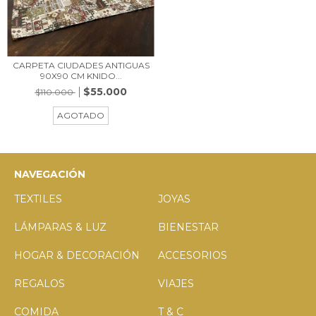
CARPETA CIUDADES ANTIGUAS
90X90 CM KNIDO...
$55.000
$110.000
AGOTADO
NAVEGACIÓN
TEXTILES
JOYAS
LÁMPARAS & LUZ
BIENESTAR
HOGAR & DECORACIÓN
ACCESORIOS
REGALOS
VIAJES
COMIDA
T & C